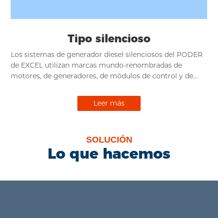
Tipo silencioso
Los sistemas de generador diesel silenciosos del PODER
de EXCEL utilizan marcas mundo-renombradas de
motores, de generadores, de módulos de control y de
disyuntores, basados en diseño eléctrico seguro, diseño
estructural rugoso, diseño industrial excelente, reducción
Leer más
del nivel de ruidos avanzada, más normalización y
personalización.
SOLUCIÓN
Lo que hacemos