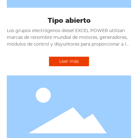
Tipo abierto
Los grupos electrógenos diesel EXCEL POWER utilizan
marcas de renombre mundial de motores, generadores,
módulos de control y disyuntores para proporcionar a los
clientes una protección confiable de energía basada en
un diseño eléctrico seguro, un diseño estructural
Leer más
resistente, un excelente diseño industrial, combinado con
estandarización y personalización.