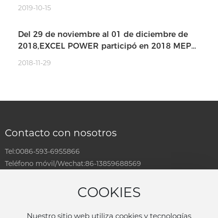
y exportación de China
2019-10-15
Del 29 de noviembre al 01 de diciembre de
2018,EXCEL POWER participó en 2018 MEP
MINDAMA,YANGON.
2018-11-29
Contacto con nosotros
Tel:
0086-593-6955866
Teléfono móvil/Wechat:
86-13859688569
WhatsApp:
86-13859688569
Correo electrónico:
Sales@fjexcel.com
COOKIES
Facebook: johnnylin6@163.com
Añada: Camino de No.5 Jinye, zona industrial de Tiehu,
Nuestro sitio web utiliza cookies y tecnologías