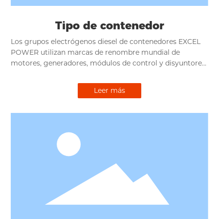
Tipo de contenedor
Los grupos electrógenos diesel de contenedores EXCEL
POWER utilizan marcas de renombre mundial de
motores, generadores, módulos de control y disyuntores,
basadas en un diseño eléctrico seguro, diseño estructural
resistente, excelente reducción de ruido, diseño científico
Leer más
de admisión de aire, además de estandarización y
combinación personalizada para proporcionar a los
clientes una protección de energía confiable.